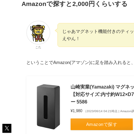
Amazonで探すと2,000円くらいする
じゃあマグネット機能付きのティッ
えやん！
こた
ということでAmazon(アマゾン)に足を踏み入れると
山崎実業(Yamazaki) マ
【対応サイズ:内寸約W12×D
ー 5586
¥1,980
（2023/06/14 04:21時点 | Amazo
Amazonで探す