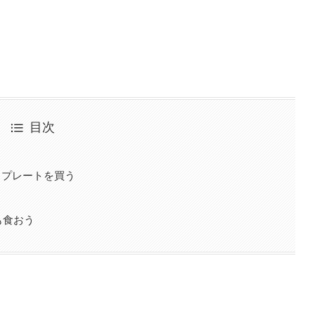
目次
トプレートを買う
る
も食おう